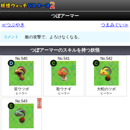
つぼアーマー
≪つぶやき
つまみぐい≫
コメント
敵の攻撃で、よろけなくなる。
つぼアーマーのスキルを持つ妖怪
No.540
No.541
No.542
笑ウツボ
歌ウナギ
大蛇のツボ
ヒーラー
ヒーラー
ヒーラー
No.543