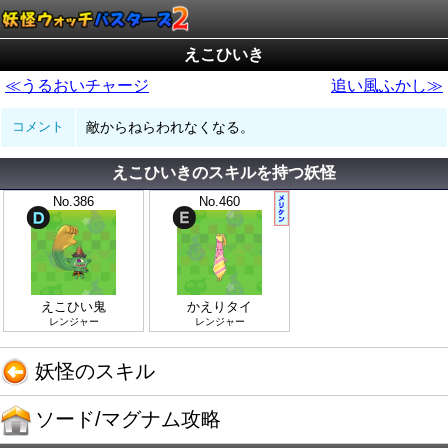
えこひいき
≪うるおいチャージ
追い風ふかし≫
コメント
敵からねらわれなくなる。
えこひいきのスキルを持つ妖怪
No.386
No.460
えこひい鬼
かえりタイ
レンジャー
レンジャー
妖怪のスキル
ソード/マグナム攻略