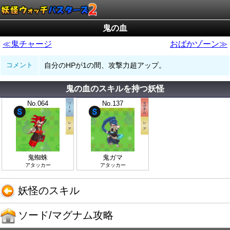
鬼の血
≪鬼チャージ
おばかゾーン≫
コメント
自分のHPが1の間、攻撃力超アップ。
鬼の血のスキルを持つ妖怪
No.064
No.137
鬼蜘蛛
鬼ガマ
アタッカー
アタッカー
妖怪のスキル
ソード/マグナム攻略