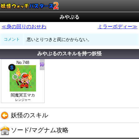
みやぶる
≪身の回りのおせわ
ミラーボディー≫
コメント
悪いとりつきと罠にかからない。
みやぶるのスキルを持つ妖怪
No.748
閻魔冥王マカ
レンジャー
妖怪のスキル
ソード/マグナム攻略