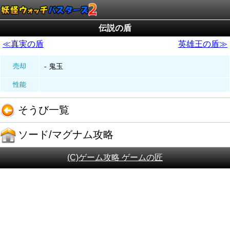
伝説の盾
≪真実の盾
英雄王の盾≫
売却
- 鬼玉
性能
そうび一覧
ソード/マグナム攻略
(C)ゲーム攻略 ゲームの匠