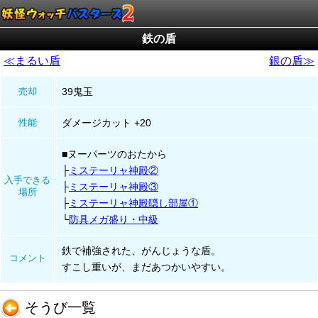
鉄の盾
≪まるい盾
銀の盾≫
売却
39鬼玉
性能
ダメージカット +20
■ヌーパーツのおたから
ミステーリャ神殿②
入手できる
ミステーリャ神殿③
場所
ミステーリャ神殿隠し部屋①
防具メガ盛り・中級
鉄で補強された、がんじょうな盾。
コメント
すこし重いが、まだあつかいやすい。
そうび一覧