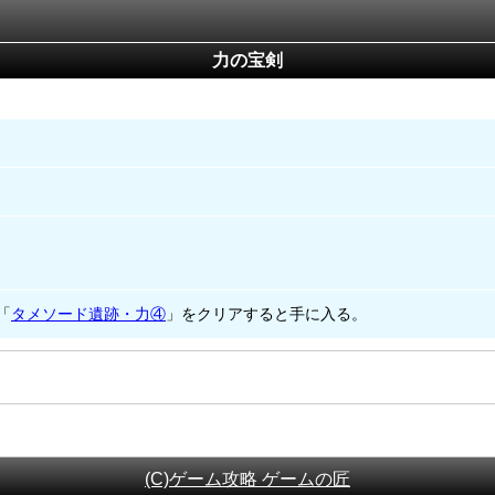
力の宝剣
「
タメソード遺跡・力④
」をクリアすると手に入る。
(C)ゲーム攻略 ゲームの匠