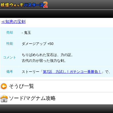
≪知恵の宝剣
売却
- 鬼玉
性能
ダメージアップ +50
ちりばめられた宝石は、力の証。
コメント
古代の力が宿った強力な剣。
備考
ストーリー「
第7話 力試し！ガチンコ一番勝負！
」で、
そうび一覧
ソード/マグナム攻略