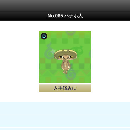
No.085 ハナホ人
入手済みに