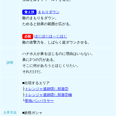
まもりダウン
敵のまもりをダウン。
ためると効果の範囲が広がる。
ほじほじほ～じほじ
敵の攻撃力を、しばらく超ダウンさせる。
ハナホ人が鼻をほじるのに理由はいらない。
鼻に2つの穴がある。
説明
そこに何があろうとほじくりたい。
それだけだ。
■出現するエリア
├
トレンジャ遺跡隠し部屋②
├
トレンジャ遺跡隠し部屋②極
└
聖地バンバラヤー
入手方法
■妖怪ガシャ