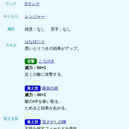
ランク
Dランク
やくわり
レンジャー
属性
得意
なし
苦手
なし
はなほじり
スキル
悪いとりつきの効果がアップ。
こうげき
威力：50×1
近くの敵に攻撃する。
吸収の術
威力：30×1
敵のHPを吸い取る。
ためると効果があがる。
覚える技
宝さがしの陣
宝箱を探すフィールドを発生。