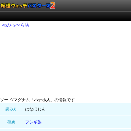
≪のっぺら坊
ソード/マグナム「
ハナホ人
」の情報です
読み方
はなほじん
種族
フシギ族