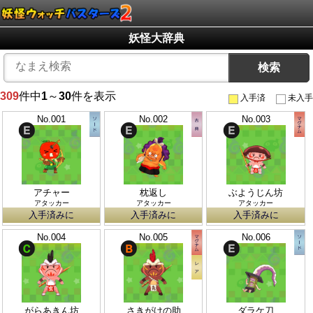
妖怪大辞典
検索
309
件中
1
～
30
件を表示
入手済
未入手
No.001
No.002
No.003
アチャー
枕返し
ぶようじん坊
アタッカー
アタッカー
アタッカー
入手済みに
入手済みに
入手済みに
No.004
No.005
No.006
がらあきん坊
さきがけの助
ダラケ刀