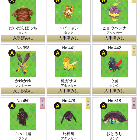
だいだらぼっち
トパニャン
ヒョウヘンナ
タンク
タンク
アタッカー
入手済みに
入手済みに
入手済みに
No.398
No.441
No.442
かゆかゆ
魔ガサス
ウ魔
レンジャー
アタッカー
タンク
入手済みに
入手済みに
入手済みに
No.450
No.478
No.518
百々目鬼
死神鳥
おとろし
タンク
アタッカー
タンク