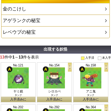
金のこけし
アゲランクの秘宝
レベウプの秘宝
出現する妖怪
13
件中
1
～
13
件を表示
入手済
未入手
No.121
No.154
No.158
ヤミ鏡
シロカベ
アニ鬼
タンク
タンク
タンク
入手済みに
入手済みに
入手済みに
No.202
No.292
No.364