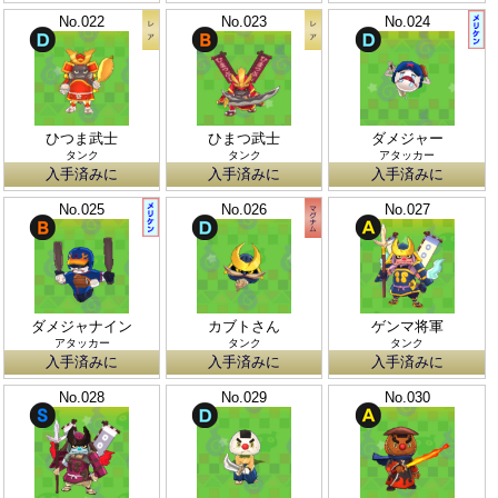
No.022
No.023
No.024
ひつま武士
ひまつ武士
ダメジャー
タンク
タンク
アタッカー
入手済みに
入手済みに
入手済みに
No.025
No.026
No.027
ダメジャナイン
カブトさん
ゲンマ将軍
アタッカー
タンク
タンク
入手済みに
入手済みに
入手済みに
No.028
No.029
No.030