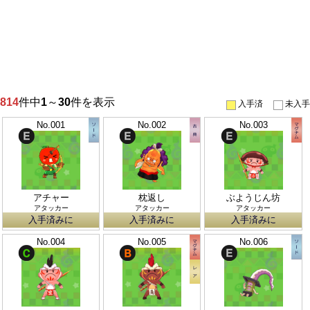
814
件中
1
～
30
件を表示
入手済
未入手
No.001
No.002
No.003
アチャー
枕返し
ぶようじん坊
アタッカー
アタッカー
アタッカー
入手済みに
入手済みに
入手済みに
No.004
No.005
No.006