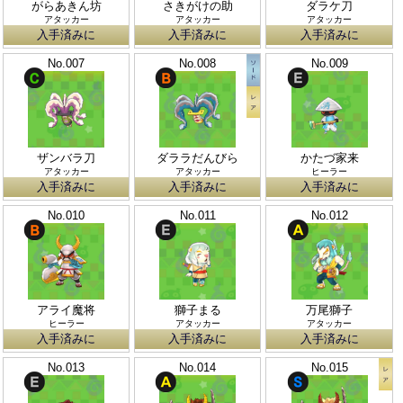
がらあきん坊
さきがけの助
ダラケ刀
アタッカー
アタッカー
アタッカー
入手済みに
入手済みに
入手済みに
No.007
No.008
No.009
ザンバラ刀
ダララだんびら
かたづ家来
アタッカー
アタッカー
ヒーラー
入手済みに
入手済みに
入手済みに
No.010
No.011
No.012
アライ魔将
獅子まる
万尾獅子
ヒーラー
アタッカー
アタッカー
入手済みに
入手済みに
入手済みに
No.013
No.014
No.015