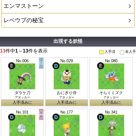
エンマストーン
レベウプの秘宝
出現する妖怪
13
件中
1
～
13
件を表示
入手済
未入手
No.006
No.029
No.080
ダラケ刀
おにぎり侍
そらミミズク
アタッカー
アタッカー
アタッカー
入手済みに
入手済みに
入手済みに
No.101
No.177
No.341