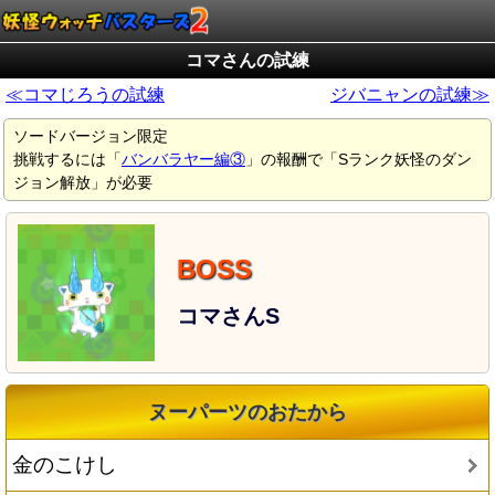
コマさんの試練
≪コマじろうの試練
ジバニャンの試練≫
ソードバージョン限定
挑戦するには「
バンバラヤー編③
」の報酬で「Sランク妖怪のダン
ジョン解放」が必要
コマさんS
ヌーパーツのおたから
金のこけし