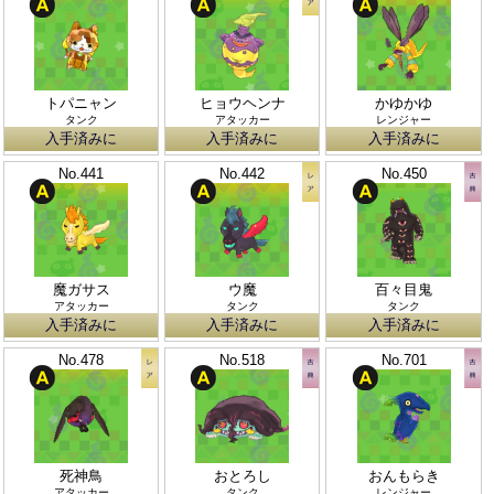
トパニャン
ヒョウヘンナ
かゆかゆ
タンク
アタッカー
レンジャー
入手済みに
入手済みに
入手済みに
No.441
No.442
No.450
魔ガサス
ウ魔
百々目鬼
アタッカー
タンク
タンク
入手済みに
入手済みに
入手済みに
No.478
No.518
No.701
死神鳥
おとろし
おんもらき
アタッカー
タンク
レンジャー