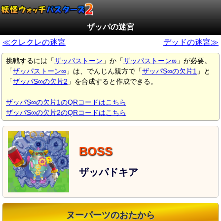
ザッパの迷宮
≪クレクレの迷宮
デッドの迷宮≫
挑戦するには「
ザッパストーン
」か「
ザッパストーン∞
」が必要。
「
ザッパストーン∞
」は、でんじん親方で「
ザッパS∞の欠片1
」と
「
ザッパS∞の欠片2
」を合成すると作成できる。
ザッパS∞の欠片1のQRコードはこちら
ザッパS∞の欠片2のQRコードはこちら
ザッパドキア
ヌーパーツのおたから