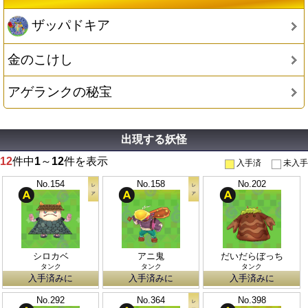
ザッパドキア
金のこけし
アゲランクの秘宝
出現する妖怪
12
件中
1
～
12
件を表示
入手済
未入手
No.154
No.158
No.202
シロカベ
アニ鬼
だいだらぼっち
タンク
タンク
タンク
入手済みに
入手済みに
入手済みに
No.292
No.364
No.398