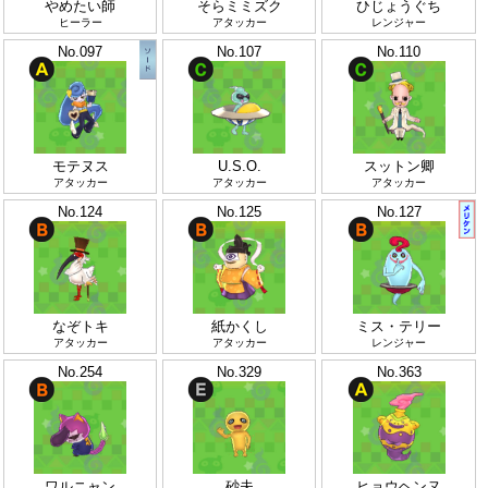
やめたい師
そらミミズク
ひじょうぐち
ヒーラー
アタッカー
レンジャー
No.097
No.107
No.110
モテヌス
U.S.O.
スットン卿
アタッカー
アタッカー
アタッカー
No.124
No.125
No.127
なぞトキ
紙かくし
ミス・テリー
アタッカー
アタッカー
レンジャー
No.254
No.329
No.363
ワルニャン
砂夫
ヒョウヘンヌ