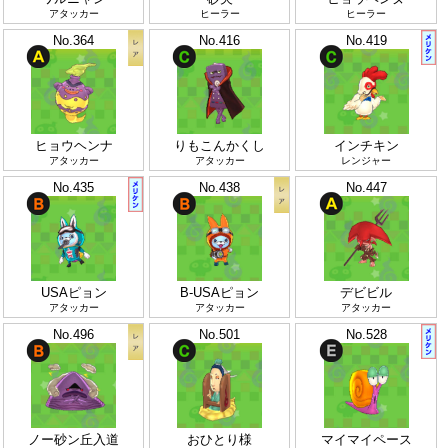
アタッカー
ヒーラー
ヒーラー
No.364
No.416
No.419
ヒョウヘンナ
りもこんかくし
インチキン
アタッカー
アタッカー
レンジャー
No.435
No.438
No.447
USAピョン
B-USAピョン
デビビル
アタッカー
アタッカー
アタッカー
No.496
No.501
No.528
ノー砂ン丘入道
おひとり様
マイマイペース