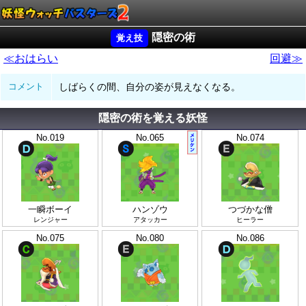
隠密の術
≪おはらい
回避≫
コメント
しばらくの間、自分の姿が見えなくなる。
隠密の術を覚える妖怪
No.019
No.065
No.074
一瞬ボーイ
ハンゾウ
つづかな僧
レンジャー
アタッカー
ヒーラー
No.075
No.080
No.086