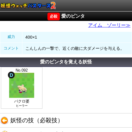
愛のビンタ
アイム ゾーリー≫
威力
400×1
コメント
こんしんの一撃で、近くの敵に大ダメージを与える。
愛のビンタを覚える妖怪
No.092
バクロ婆
ヒーラー
妖怪の技（必殺技）