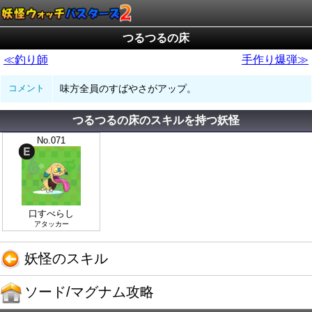
つるつるの床
≪釣り師
手作り爆弾≫
コメント
味方全員のすばやさがアップ。
つるつるの床のスキルを持つ妖怪
No.071
口すべらし
アタッカー
妖怪のスキル
ソード/マグナム攻略