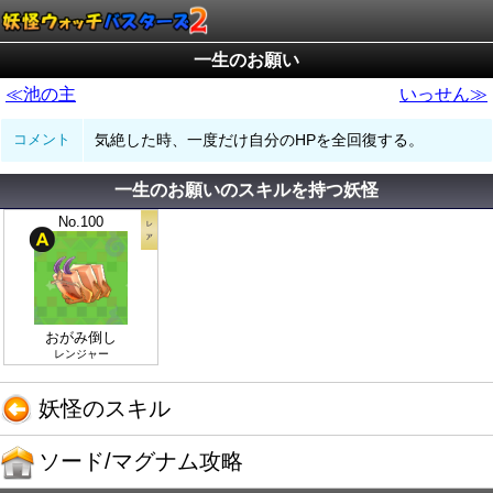
一生のお願い
≪池の主
いっせん≫
コメント
気絶した時、一度だけ自分のHPを全回復する。
一生のお願いのスキルを持つ妖怪
No.100
おがみ倒し
レンジャー
妖怪のスキル
ソード/マグナム攻略