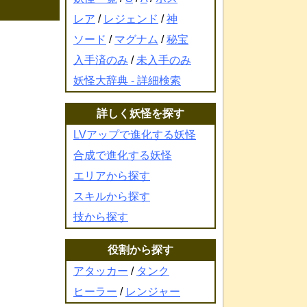
レア
/
レジェンド
/
神
ソード
/
マグナム
/
秘宝
入手済のみ
/
未入手のみ
妖怪大辞典 - 詳細検索
詳しく妖怪を探す
LVアップで進化する妖怪
合成で進化する妖怪
エリアから探す
スキルから探す
技から探す
役割から探す
アタッカー
/
タンク
ヒーラー
/
レンジャー