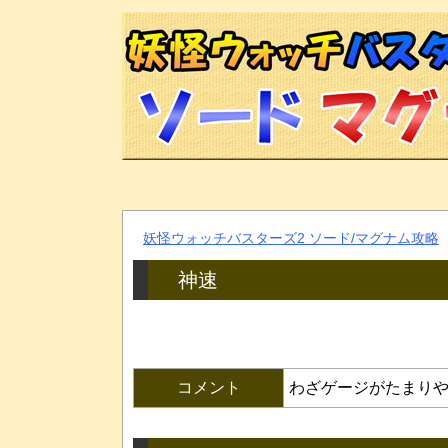
妖怪ウォッチバスターズ2 ソード/マグナム攻略
神速
コメント
わざゲージがたまり