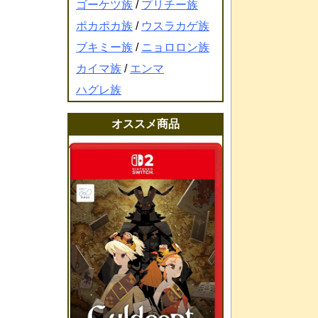
ゴーケツ族
/
プリチー族
ポカポカ族
/
ウスラカゲ族
ブキミー族
/
ニョロロン族
カイマ族
/
エンマ
ハグレ族
オススメ商品