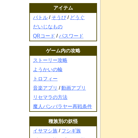
アイテム
バトル
/
そうび
/
どうぐ
だいじなもの
QRコード
/
パスワード
ゲーム内の攻略
ストーリー攻略
ようかいの輪
トロフィー
音楽アプリ
/
動画アプリ
リセマラの方法
魔人バンバラヤー再戦条件
種族別の妖怪
イサマシ族
/
フシギ族