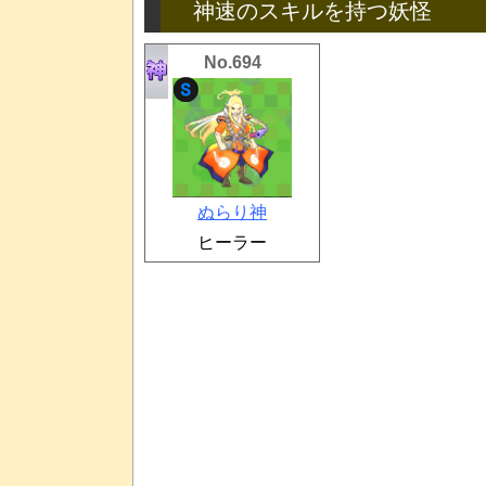
神速のスキルを持つ妖怪
No.694
ぬらり神
ヒーラー