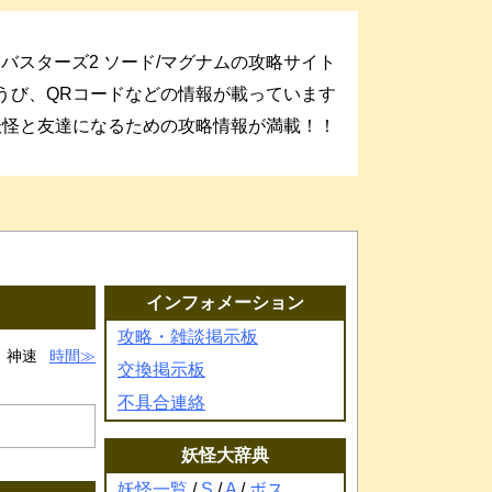
バスターズ2 ソード/マグナムの攻略サイト
うび、QRコードなどの情報が載っています
妖怪と友達になるための攻略情報が満載！！
インフォメーション
攻略・雑談掲示板
神速
時間
交換掲示板
不具合連絡
妖怪大辞典
妖怪一覧
/
S
/
A
/
ボス