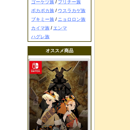
ゴーケツ族
/
プリチー族
ポカポカ族
/
ウスラカゲ族
ブキミー族
/
ニョロロン族
カイマ族
/
エンマ
ハグレ族
オススメ商品