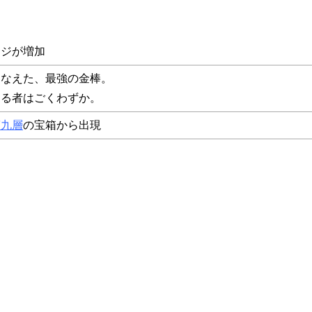
ージが増加
そなえた、最強の金棒。
きる者はごくわずか。
第九層
の宝箱から出現