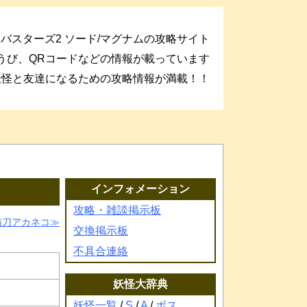
バスターズ2 ソード/マグナムの攻略サイト
うび、QRコードなどの情報が載っています
妖怪と友達になるための攻略情報が満載！！
インフォメーション
攻略・雑談掲示板
猫刀アカネコ
交換掲示板
不具合連絡
妖怪大辞典
妖怪一覧
/
S
/
A
/
ボス