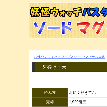
妖怪ウォッチバスターズ2 ソード/マグナム攻略
鬼砕き・天
読み方
おにくだきてん
売却
1,920鬼玉