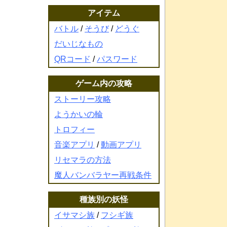
アイテム
バトル
/
そうび
/
どうぐ
だいじなもの
QRコード
/
パスワード
ゲーム内の攻略
ストーリー攻略
ようかいの輪
トロフィー
音楽アプリ
/
動画アプリ
リセマラの方法
魔人バンバラヤー再戦条件
種族別の妖怪
イサマシ族
/
フシギ族