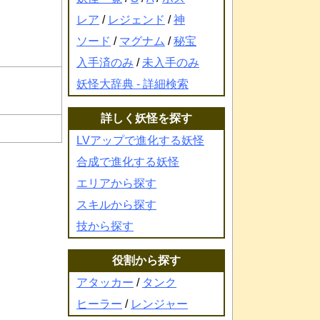
レア
/
レジェンド
/
神
ソード
/
マグナム
/
秘宝
入手済のみ
/
未入手のみ
妖怪大辞典 - 詳細検索
詳しく妖怪を探す
LVアップで進化する妖怪
合成で進化する妖怪
エリアから探す
スキルから探す
技から探す
役割から探す
アタッカー
/
タンク
ヒーラー
/
レンジャー