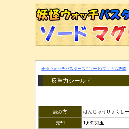
妖怪ウォッチバスターズ2 ソード/マグナム攻略
反重力シールド
読み方
はんじゅうりょくし
売却
1,632鬼玉