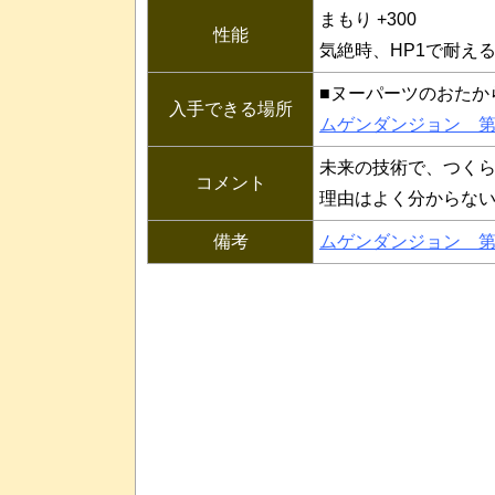
まもり +300
性能
気絶時、HP1で耐え
■ヌーパーツのおたか
入手できる場所
ムゲンダンジョン 
未来の技術で、つく
コメント
理由はよく分からな
備考
ムゲンダンジョン 