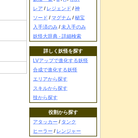
レア
/
レジェンド
/
神
ソード
/
マグナム
/
秘宝
入手済のみ
/
未入手のみ
妖怪大辞典 - 詳細検索
詳しく妖怪を探す
LVアップで進化する妖怪
合成で進化する妖怪
エリアから探す
スキルから探す
技から探す
役割から探す
アタッカー
/
タンク
ヒーラー
/
レンジャー