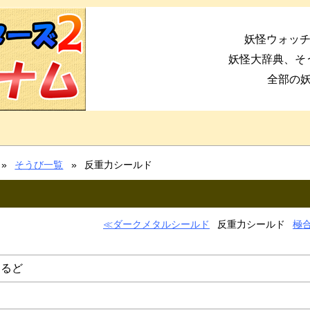
妖怪ウォッチ
妖怪大辞典、そ
全部の
そうび一覧
反重力シールド
ダークメタルシールド
反重力シールド
極
ーるど