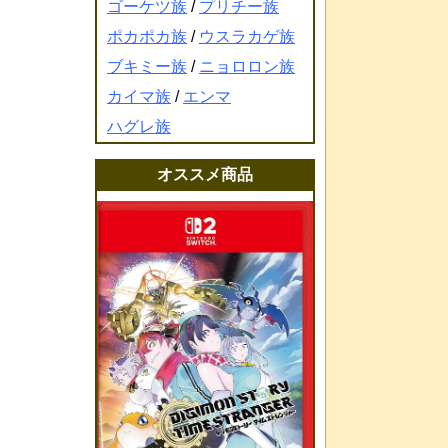
ゴーケツ族
/
プリチー族
ポカポカ族
/
ウスラカゲ族
ブキミー族
/
ニョロロン族
カイマ族
/
エンマ
ハグレ族
オススメ商品