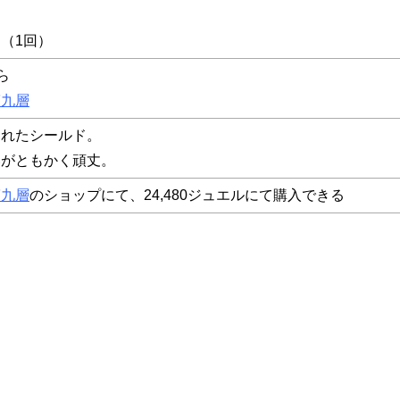
る（1回）
ら
第九層
られたシールド。
いがともかく頑丈。
第九層
のショップにて、24,480ジュエルにて購入できる