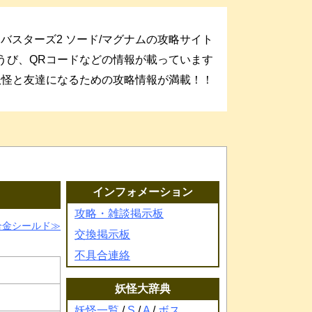
バスターズ2 ソード/マグナムの攻略サイト
うび、QRコードなどの情報が載っています
妖怪と友達になるための攻略情報が満載！！
インフォメーション
攻略・雑談掲示板
合金シールド
交換掲示板
不具合連絡
妖怪大辞典
妖怪一覧
/
S
/
A
/
ボス