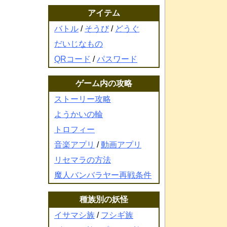
アイテム
バトル
/
そうび
/
どうぐ
だいじなもの
QRコード
/
パスワード
ゲーム内の攻略
ストーリー攻略
ようかいの輪
トロフィー
音楽アプリ
/
動画アプリ
リセマラの方法
魔人バンバラヤー再戦条件
種族別の妖怪
イサマシ族
/
フシギ族