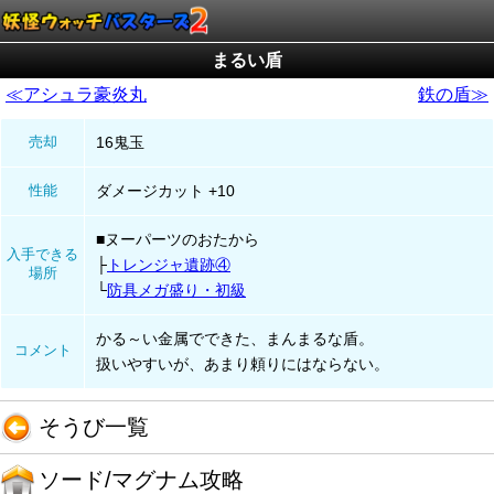
まるい盾
≪アシュラ豪炎丸
鉄の盾≫
売却
16鬼玉
性能
ダメージカット +10
■ヌーパーツのおたから
入手できる
トレンジャ遺跡④
場所
防具メガ盛り・初級
かる～い金属でできた、まんまるな盾。
コメント
扱いやすいが、あまり頼りにはならない。
そうび一覧
ソード/マグナム攻略