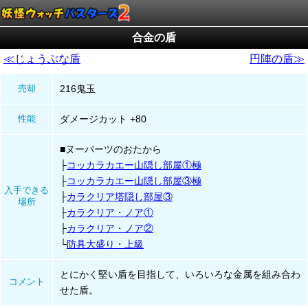
合金の盾
≪じょうぶな盾
円陣の盾≫
売却
216鬼玉
性能
ダメージカット +80
■ヌーパーツのおたから
コッカラカエー山隠し部屋①極
コッカラカエー山隠し部屋③極
入手できる
カラクリア塔隠し部屋③
場所
カラクリア・ノア①
カラクリア・ノア②
防具大盛り・上級
とにかく堅い盾を目指して、いろいろな金属を組み合わ
コメント
せた盾。