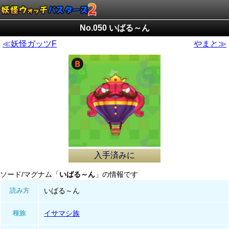
No.050 いばる～ん
≪妖怪ガッツF
やまと≫
入手済みに
ソード/マグナム「
いばる～ん
」の情報です
読み方
いばる～ん
種族
イサマシ族