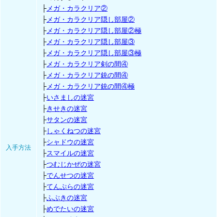
├
メガ・カラクリア②
├
メガ・カラクリア隠し部屋②
├
メガ・カラクリア隠し部屋②極
├
メガ・カラクリア隠し部屋③
├
メガ・カラクリア隠し部屋③極
├
メガ・カラクリア剣の間④
├
メガ・カラクリア銃の間④
├
メガ・カラクリア銃の間④極
├
いさましの迷宮
├
きせきの迷宮
├
サタンの迷宮
├
しゃくねつの迷宮
├
シャドウの迷宮
入手方法
├
スマイルの迷宮
├
つむじかぜの迷宮
├
でんせつの迷宮
├
てんぷらの迷宮
├
ふぶきの迷宮
├
めでたいの迷宮