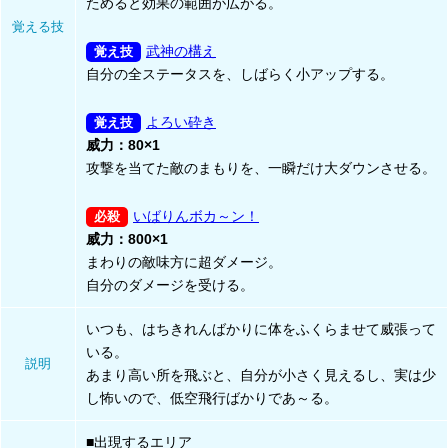
ためると効果の範囲が広がる。
覚える技
武神の構え
自分の全ステータスを、しばらく小アップする。
よろい砕き
威力：80×1
攻撃を当てた敵のまもりを、一瞬だけ大ダウンさせる。
いばりんボカ～ン！
威力：800×1
まわりの敵味方に超ダメージ。
自分のダメージを受ける。
いつも、はちきれんばかりに体をふくらませて威張って
いる。
説明
あまり高い所を飛ぶと、自分が小さく見えるし、実は少
し怖いので、低空飛行ばかりであ～る。
■出現するエリア