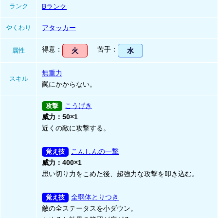
ランク
Bランク
やくわり
アタッカー
得意
苦手
属性
火
水
無重力
スキル
罠にかからない。
こうげき
威力：50×1
近くの敵に攻撃する。
こんしんの一撃
威力：400×1
思い切り力をこめた後、超強力な攻撃を叩き込む。
全弱体とりつき
敵の全ステータスを小ダウン。