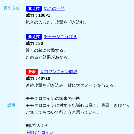
覚える技
気合の一発
威力：100×1
気合の入った、攻撃を叩き込む。
チャージこうげき
威力：80
近くの敵に攻撃する。
ためると効果があがる。
犬猫ワンニャン肉球
威力：40×10
連続攻撃を叩き込み、敵に大ダメージを与える。
モモタロニャンの家来の一匹。
説明
モモタロニャンに対する忠誠心は高く、最悪、きびだん
ご無しでもついて行こうと思っている。
■妖怪ガシャ
├
古びたコイン