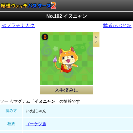
No.192 イヌニャン
≪プラチナカク
武者かぶと≫
入手済みに
ソード/マグナム「
イヌニャン
」の情報です
読み方
いぬにゃん
種族
ゴーケツ族