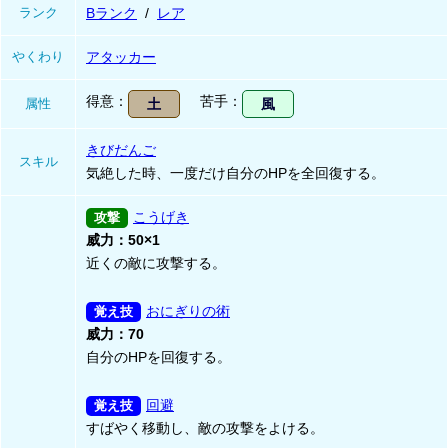
ランク
Bランク
レア
やくわり
アタッカー
得意
苦手
属性
土
風
きびだんご
スキル
気絶した時、一度だけ自分のHPを全回復する。
こうげき
威力：50×1
近くの敵に攻撃する。
おにぎりの術
威力：70
自分のHPを回復する。
回避
すばやく移動し、敵の攻撃をよける。