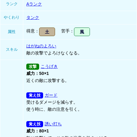
ランク
Aランク
やくわり
タンク
得意
苦手
属性
土
風
はがねのよろい
スキル
敵の攻撃でよろけなくなる。
こうげき
威力：50×1
近くの敵に攻撃する。
ガード
受けるダメージを減らす。
使う時に、敵の注意を引く。
誘い打ち
威力：80×1