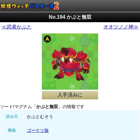
No.194 かぶと無双
≪武者かぶと
オオツノノ神≫
入手済みに
ソード/マグナム「
かぶと無双
」の情報です
読み方
かぶとむそう
種族
ゴーケツ族