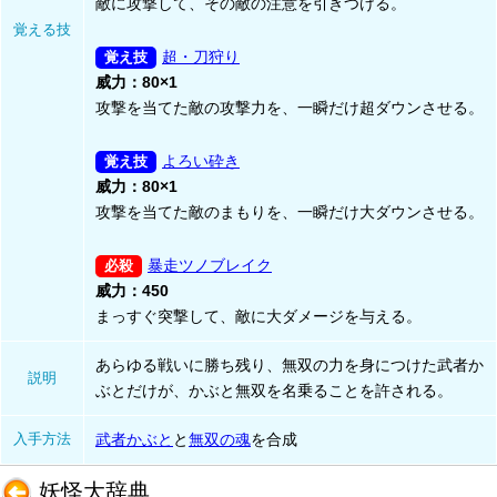
敵に攻撃して、その敵の注意を引きつける。
覚える技
超・刀狩り
威力：80×1
攻撃を当てた敵の攻撃力を、一瞬だけ超ダウンさせる。
よろい砕き
威力：80×1
攻撃を当てた敵のまもりを、一瞬だけ大ダウンさせる。
暴走ツノブレイク
威力：450
まっすぐ突撃して、敵に大ダメージを与える。
あらゆる戦いに勝ち残り、無双の力を身につけた武者か
説明
ぶとだけが、かぶと無双を名乗ることを許される。
入手方法
武者かぶと
と
無双の魂
を合成
妖怪大辞典