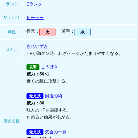
ランク
Eランク
やくわり
ヒーラー
得意
苦手
属性
火
水
きれいずき
スキル
HPが満タン時、わざゲージがたまりやすくなる。
こうげき
威力：50×1
近くの敵に攻撃する。
回復の術
威力：80
味方のHPを回復する。
ためると効果があがる。
覚える技
気合の一発