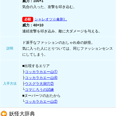
威力：100×1
気合の入った、攻撃を叩き込む。
シャレオツ☆傘刺し
威力：40×10
連続攻撃を叩き込み、敵に大ダメージを与える。
ド派手なファッションのおしゃれ命の妖怪。
説明
気に入った人にとりついては、同じファッションセンス
にしてしまう。
■出現するエリア
├
コッカラカエー山①
├
コッカラカエー山④
入手方法
├
ウスグラ大洞穴②
└
コマじろうの試練
■ヌーパーツのおたから
└
コッカラカエー山②
妖怪大辞典