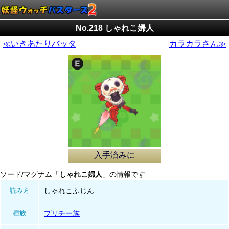
No.218 しゃれこ婦人
≪いきあたりバッタ
カラカラさん≫
入手済みに
ソード/マグナム「
しゃれこ婦人
」の情報です
読み方
しゃれこふじん
種族
プリチー族