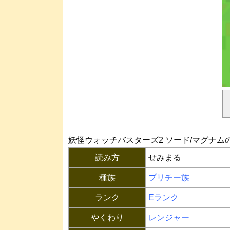
妖怪ウォッチバスターズ2 ソード/マグナム
読み方
せみまる
種族
プリチー族
ランク
Eランク
やくわり
レンジャー