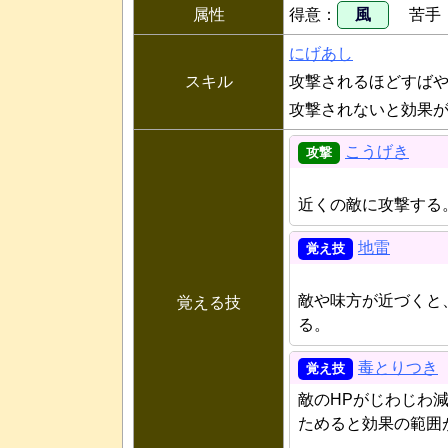
属性
得意
風
苦手
にげあし
スキル
攻撃されるほどすば
攻撃されないと効果
こうげき
近くの敵に攻撃する
地雷
敵や味方が近づくと
覚える技
る。
毒とりつき
敵のHPがじわじわ
ためると効果の範囲