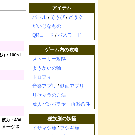
アイテム
バトル
/
そうび
/
どうぐ
だいじなもの
QRコード
/
パスワード
ゲーム内の攻略
力：100×1
ストーリー攻略
ようかいの輪
トロフィー
音楽アプリ
/
動画アプリ
リセマラの方法
魔人バンバラヤー再戦条件
種族別の妖怪
威力：480
ダメージを
イサマシ族
/
フシギ族