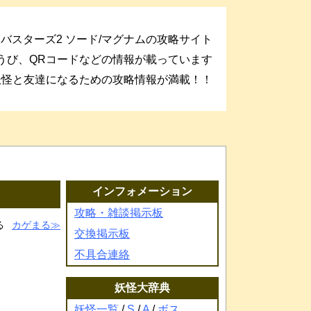
バスターズ2 ソード/マグナムの攻略サイト
うび、QRコードなどの情報が載っています
妖怪と友達になるための攻略情報が満載！！
インフォメーション
攻略・雑談掲示板
る
カゲまる
交換掲示板
不具合連絡
妖怪大辞典
妖怪一覧
/
S
/
A
/
ボス