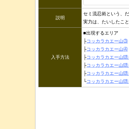
セミ流忍術という、
説明
実力は、たいしたこ
■出現するエリア
├
コッカラカエー山③
├
コッカラカエー山④
入手方法
├
コッカラカエー山隠
├
コッカラカエー山隠
├
コッカラカエー山隠
└
コッカラカエー山隠