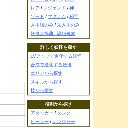
レア
/
レジェンド
/
神
ソード
/
マグナム
/
秘宝
入手済のみ
/
未入手のみ
妖怪大辞典 - 詳細検索
詳しく妖怪を探す
LVアップで進化する妖怪
合成で進化する妖怪
エリアから探す
スキルから探す
技から探す
役割から探す
アタッカー
/
タンク
ヒーラー
/
レンジャー