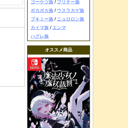
ゴーケツ族
/
プリチー族
ポカポカ族
/
ウスラカゲ族
ブキミー族
/
ニョロロン族
カイマ族
/
エンマ
ハグレ族
オススメ商品