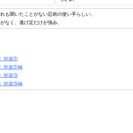
だれも聞いたことがない忍術の使い手らしい。
とがなく、逃げ足だけが強み。
し部屋②
し部屋②極
し部屋③
し部屋③極