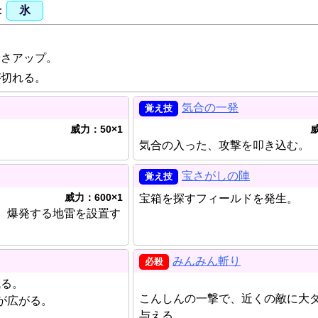
氷
やさアップ。
が切れる。
気合の一発
威力：50×1
威
。
気合の入った、攻撃を叩き込む。
宝さがしの陣
威力：600×1
宝箱を探すフィールドを発生。
、爆発する地雷を設置す
みんみん斬り
減る。
こんしんの一撃で、近くの敵に大
が広がる。
与える。