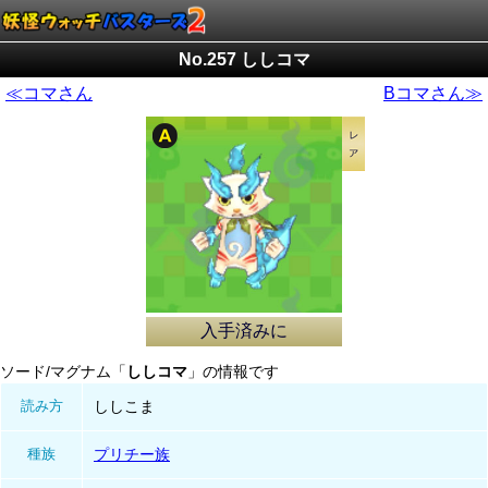
No.257 ししコマ
≪コマさん
Bコマさん≫
入手済みに
ソード/マグナム「
ししコマ
」の情報です
読み方
ししこま
種族
プリチー族