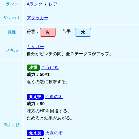
ランク
Aランク
レア
やくわり
アタッカー
得意
苦手
属性
火
水
もんげー
スキル
自分がピンチの間、全ステータスがアップ。
こうげき
威力：50×1
近くの敵に攻撃する。
回復の術
威力：80
味方のHPを回復する。
ためると効果があがる。
覚える技
火炎の術