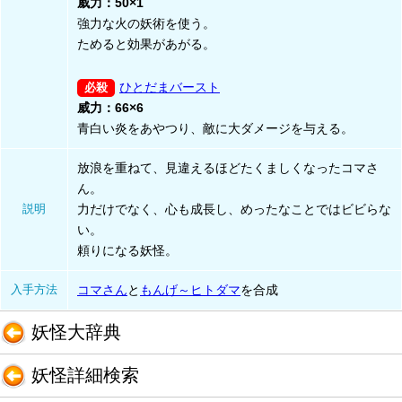
威力：50×1
強力な火の妖術を使う。
ためると効果があがる。
ひとだまバースト
威力：66×6
青白い炎をあやつり、敵に大ダメージを与える。
放浪を重ねて、見違えるほどたくましくなったコマさ
ん。
説明
力だけでなく、心も成長し、めったなことではビビらな
い。
頼りになる妖怪。
入手方法
コマさん
と
もんげ～ヒトダマ
を合成
妖怪大辞典
妖怪詳細検索