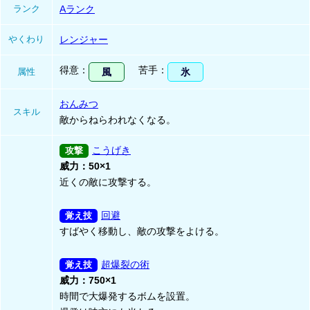
ランク
Aランク
やくわり
レンジャー
得意
苦手
属性
風
氷
おんみつ
スキル
敵からねらわれなくなる。
こうげき
威力：50×1
近くの敵に攻撃する。
回避
すばやく移動し、敵の攻撃をよける。
超爆裂の術
威力：750×1
時間で大爆発するボムを設置。