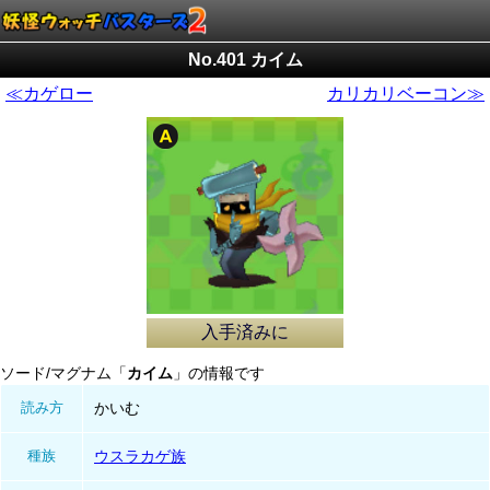
No.401 カイム
≪カゲロー
カリカリベーコン≫
入手済みに
ソード/マグナム「
カイム
」の情報です
読み方
かいむ
種族
ウスラカゲ族