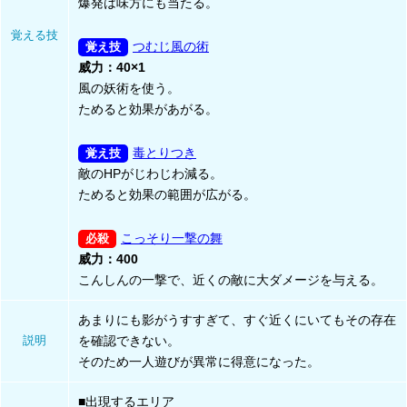
爆発は味方にも当たる。
覚える技
つむじ風の術
威力：40×1
風の妖術を使う。
ためると効果があがる。
毒とりつき
敵のHPがじわじわ減る。
ためると効果の範囲が広がる。
こっそり一撃の舞
威力：400
こんしんの一撃で、近くの敵に大ダメージを与える。
あまりにも影がうすすぎて、すぐ近くにいてもその存在
説明
を確認できない。
そのため一人遊びが異常に得意になった。
■出現するエリア