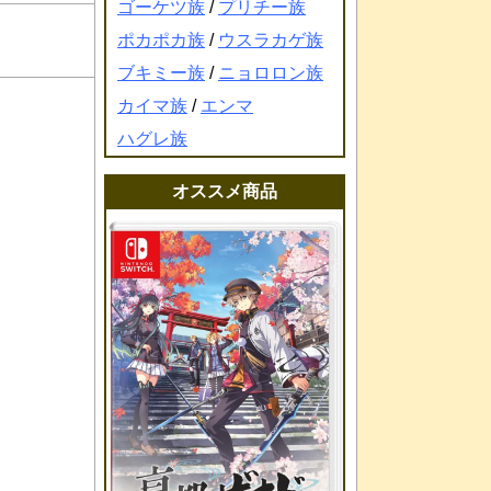
ゴーケツ族
/
プリチー族
ポカポカ族
/
ウスラカゲ族
ブキミー族
/
ニョロロン族
カイマ族
/
エンマ
ハグレ族
オススメ商品