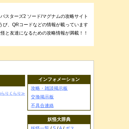
バスターズ2 ソード/マグナムの攻略サイト
うび、QRコードなどの情報が載っています
妖怪と友達になるための攻略情報が満載！！
インフォメーション
攻略・雑談掲示板
のらりくらり
交換掲示板
不具合連絡
妖怪大辞典
妖怪一覧
/
S
/
A
/
ボス