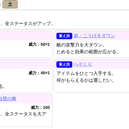
土
間、全ステータスがアップ。
超・こうげきダウン
威力：50×1
敵の攻撃力を大ダウン。
。
ためると効果の範囲が広がる。
へそくり
威力：40×1
アイテムをひとつ入手する。
何がもらえるかは運しだい。
る。
自賛の舞
威力：100
し、全ステータスを大ア