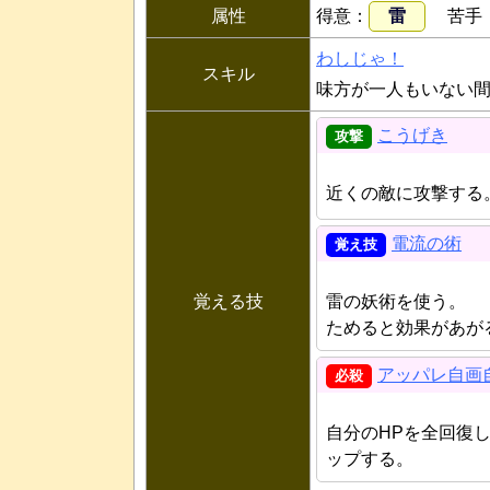
属性
得意
雷
苦手
わしじゃ！
スキル
味方が一人もいない
こうげき
近くの敵に攻撃する
電流の術
覚える技
雷の妖術を使う。
ためると効果があが
アッパレ自画
自分のHPを全回復
ップする。