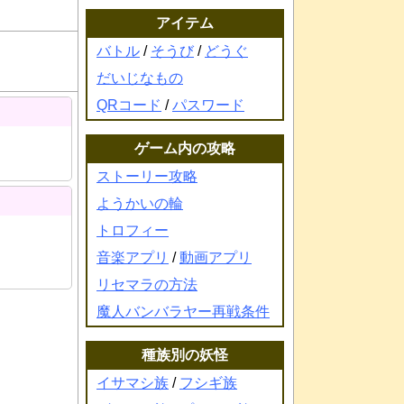
アイテム
バトル
/
そうび
/
どうぐ
だいじなもの
QRコード
/
パスワード
ゲーム内の攻略
ストーリー攻略
ようかいの輪
トロフィー
音楽アプリ
/
動画アプリ
リセマラの方法
魔人バンバラヤー再戦条件
種族別の妖怪
イサマシ族
/
フシギ族