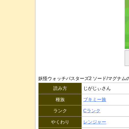
妖怪ウォッチバスターズ2 ソード/マグナム
読み方
じがじぃさん
種族
ブキミー族
ランク
Cランク
やくわり
レンジャー