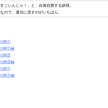
がすごいんじゃ！」と、自画自賛する妖怪。
うなので、適当に流すのがいちばん。
の間①
の間①極
の間③
の間③極
の間①
の間①極