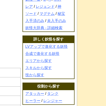
レア
/
レジェンド
/
神
ソード
/
マグナム
/
秘宝
入手済のみ
/
未入手のみ
妖怪大辞典 - 詳細検索
詳しく妖怪を探す
LVアップで進化する妖怪
合成で進化する妖怪
エリアから探す
スキルから探す
技から探す
役割から探す
アタッカー
/
タンク
ヒーラー
/
レンジャー