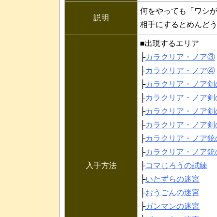
何をやっても「ワシ
説明
相手にするとめんど
■出現するエリア
├
カラクリア・ノア③
├
カラクリア・ノア④
├
カラクリア・ノア剣
├
カラクリア・ノア剣
├
カラクリア・ノア剣
├
カラクリア・ノア剣
├
カラクリア・ノア銃
├
カラクリア・ノア銃
入手方法
├
コマじろうの試練
├
いたずらの迷宮
├
おうごんの迷宮
├
ガンマンの迷宮