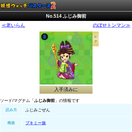
No.514 ふじみ御前
≪老いらん
のぼせトンマン≫
入手済みに
ソード/マグナム「
ふじみ御前
」の情報です
読み方
ふじみごぜん
種族
ブキミー族