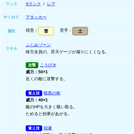
ランク
Sランク
レア
やくわり
アタッカー
得意
苦手
属性
雷
土
ふじみゾーン
スキル
味方全員の、昇天ゲージが減りにくくなる。
こうげき
威力：50×1
近くの敵に攻撃する。
暗黒の術
威力：40×1
敵のHPを大きく吸い取る。
ためると効果があがる。
回避