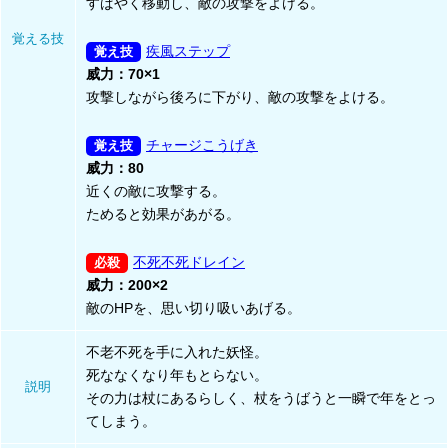
すばやく移動し、敵の攻撃をよける。
覚える技
疾風ステップ
威力：70×1
攻撃しながら後ろに下がり、敵の攻撃をよける。
チャージこうげき
威力：80
近くの敵に攻撃する。
ためると効果があがる。
不死不死ドレイン
威力：200×2
敵のHPを、思い切り吸いあげる。
不老不死を手に入れた妖怪。
死ななくなり年もとらない。
説明
その力は杖にあるらしく、杖をうばうと一瞬で年をとっ
てしまう。