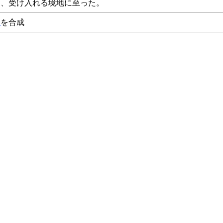
と、受け入れる境地に至った。
夫
を合成