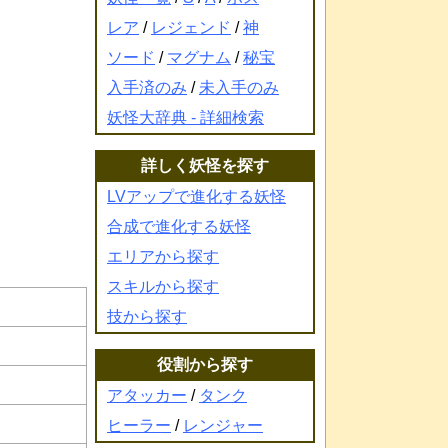
レア
/
レジェンド
/
神
ソード
/
マグナム
/
秘宝
入手済のみ
/
未入手のみ
妖怪大辞典 - 詳細検索
詳しく妖怪を探す
LVアップで進化する妖怪
合成で進化する妖怪
エリアから探す
スキルから探す
技から探す
役割から探す
アタッカー
/
タンク
ヒーラー
/
レンジャー