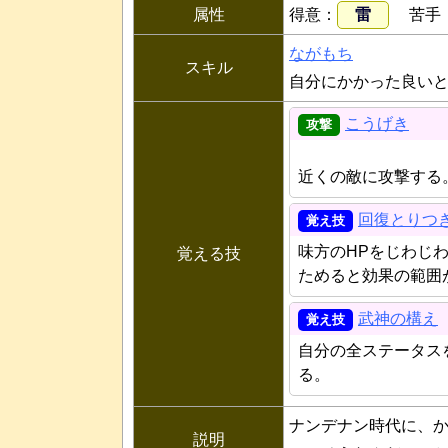
属性
得意
雷
苦手
ながもち
スキル
自分にかかった良い
こうげき
近くの敵に攻撃する
回復とりつ
味方のHPをじわじ
覚える技
ためると効果の範囲
武神の構え
自分の全ステータス
る。
ナンデナン時代に、
説明