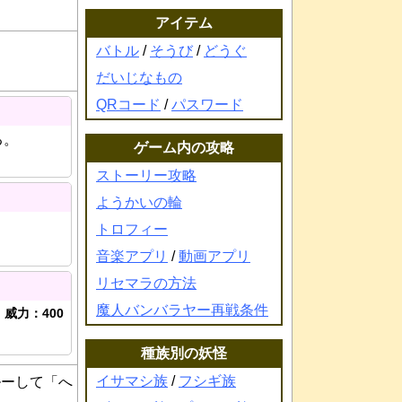
アイテム
バトル
/
そうび
/
どうぐ
だいじなもの
QRコード
/
パスワード
る。
ゲーム内の攻略
ストーリー攻略
ようかいの輪
トロフィー
音楽アプリ
/
動画アプリ
リセマラの方法
魔人バンバラヤー再戦条件
威力：400
種族別の妖怪
イサマシ族
/
フシギ族
ルーして「へ