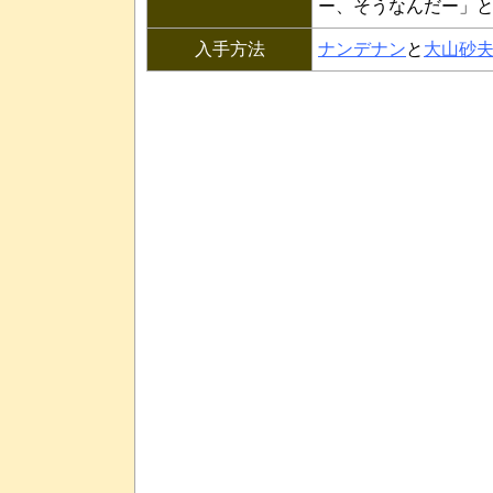
ー、そうなんだー」
入手方法
ナンデナン
と
大山砂