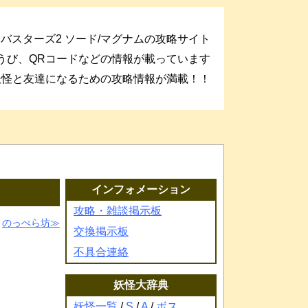
バスターズ2 ソード/マグナムの攻略サイト
うび、QRコードなどの情報が載っています
妖怪と友達になるための攻略情報が満載！！
インフォメーション
攻略・雑談掲示板
のっぺら坊
交換掲示板
不具合連絡
妖怪大辞典
妖怪一覧
/
S
/
A
/
ボス