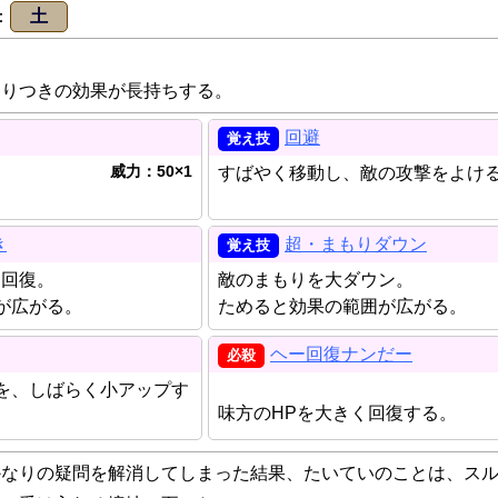
土
とりつきの効果が長持ちする。
回避
威力：50×1
すばやく移動し、敵の攻撃をよけ
。
き
超・まもりダウン
わ回復。
敵のまもりを大ダウン。
が広がる。
ためると効果の範囲が広がる。
ヘー回復ナンだー
を、しばらく小アップす
味方のHPを大きく回復する。
かなりの疑問を解消してしまった結果、たいていのことは、ス