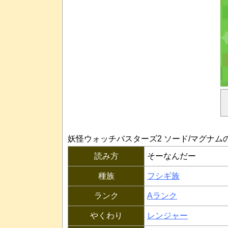
妖怪ウォッチバスターズ2 ソード/マグナム
読み方
そーなんだー
種族
フシギ族
ランク
Aランク
やくわり
レンジャー