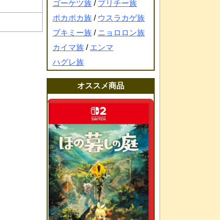
ゴーケツ族
/
プリチー族
ポカポカ族
/
ウスラカゲ族
ブキミー族
/
ニョロロン族
カイマ族
/
エンマ
ハグレ族
オススメ商品