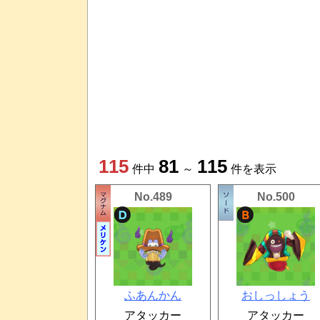
115
81
115
件中
～
件を表示
No.489
No.500
ふあんかん
おしっしょう
アタッカー
アタッカー