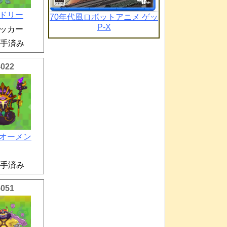
ドリー
70年代風ロボットアニメ ゲッ
P-X
ッカー
手済み
-022
オーメン
手済み
-051