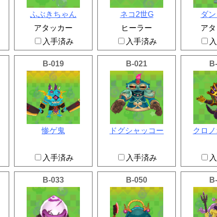
ふぶきちゃん
ネコ2世G
ダン
アタッカー
ヒーラー
アタ
入手済み
入手済み
入
B-019
B-021
B
惨ゲ鬼
ドグシャッコー
クロノ
入手済み
入手済み
入
B-033
B-050
B