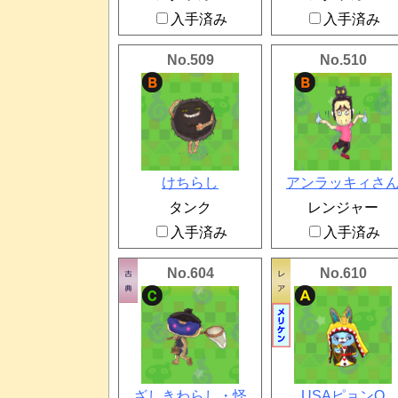
入手済み
入手済み
No.509
No.510
けちらし
アンラッキィさ
タンク
レンジャー
入手済み
入手済み
No.604
No.610
ざしきわらし・怪
USAピョンQ