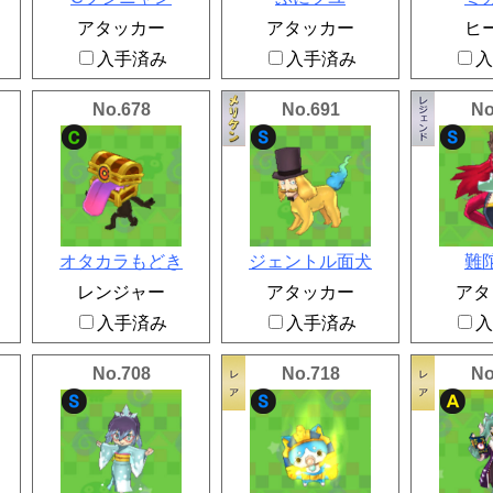
アタッカー
アタッカー
ヒ
入手済み
入手済み
入
No.678
No.691
No
オタカラもどき
ジェントル面犬
難
レンジャー
アタッカー
アタ
入手済み
入手済み
入
No.708
No.718
No