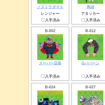
ノストラダマス
馬頭
レンジャー
アタッカー
入手済み
入手済み
B-002
B-012
スーパー店長
Gババーン
入手済み
入手済み
B-024
B-027