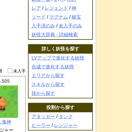
レア
/
レジェンド
/
神
ソード
/
マグナム
/
秘宝
入手済のみ
/
未入手のみ
妖怪大辞典 - 詳細検索
詳しく妖怪を探す
LVアップで進化する妖怪
合成で進化する妖怪
手済
未入手
エリアから探す
.505
スキルから探す
技から探す
役割から探す
アタッカー
/
タンク
こ鬼神
ヒーラー
/
レンジャー
ジャー