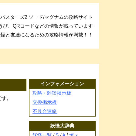
バスターズ2 ソード/マグナムの攻略サイト
うび、QRコードなどの情報が載っています
妖怪と友達になるための攻略情報が満載！！
インフォメーション
攻略・雑談掲示板
です。
交換掲示板
不具合連絡
妖怪大辞典
妖怪一覧
/
S
/
A
/
ボス