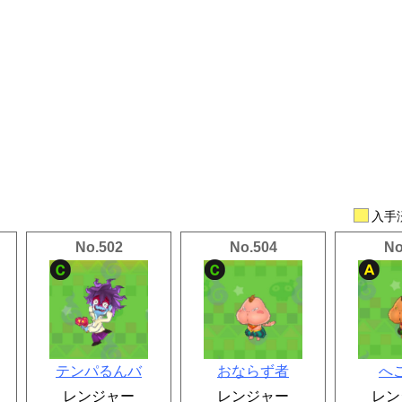
入
No.502
No.504
No
テンパるんバ
おならず者
へ
レンジャー
レンジャー
レン