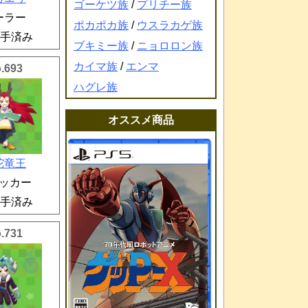
ゴーケツ族
/
プリチー族
ーラー
ポカポカ族
/
ウスラカゲ族
手済み
ブキミー族
/
ニョロロン族
カイマ族
/
エンマ
.693
ハグレ族
オススメ商品
陀竜王
ッカー
手済み
.731