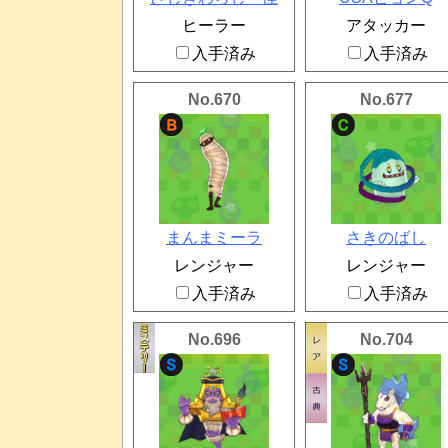
ヒーラー
アタッカー
入手済み
入手済み
No.670
No.677
まんまミーラ
さきのばし
レンジャー
レンジャー
入手済み
入手済み
No.696
No.704