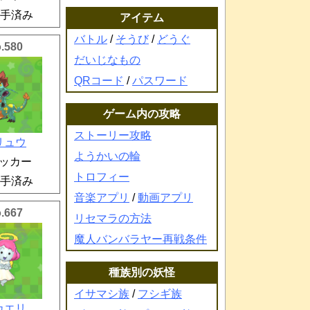
手済み
アイテム
バトル
/
そうび
/
どうぐ
.580
だいじなもの
QRコード
/
パスワード
ゲーム内の攻略
ストーリー攻略
リュウ
ようかいの輪
ッカー
トロフィー
手済み
音楽アプリ
/
動画アプリ
.667
リセマラの方法
魔人バンバラヤー再戦条件
種族別の妖怪
イサマシ族
/
フシギ族
カエリ