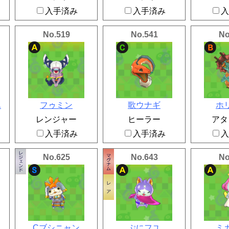
入手済み
入手済み
入
No.519
No.541
No
ん
フゥミン
歌ウナギ
ホ
レンジャー
ヒーラー
アタ
入手済み
入手済み
入
No.625
No.643
No
Cブシニャン
ぷにフユ
ミ