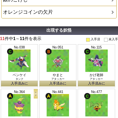
オレンジコインの欠片
出現する妖怪
11
件中
1
～
11
件を表示
入手済
未入手
No.038
No.051
No.115
ベンケイ
やまと
かげ老師
タンク
アタッカー
アタッカー
入手済みに
入手済みに
入手済みに
No.364
No.441
No.477