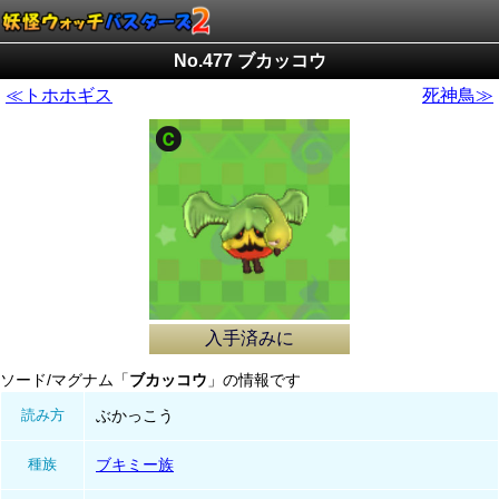
No.477 ブカッコウ
≪トホホギス
死神鳥≫
入手済みに
ソード/マグナム「
ブカッコウ
」の情報です
読み方
ぶかっこう
種族
ブキミー族