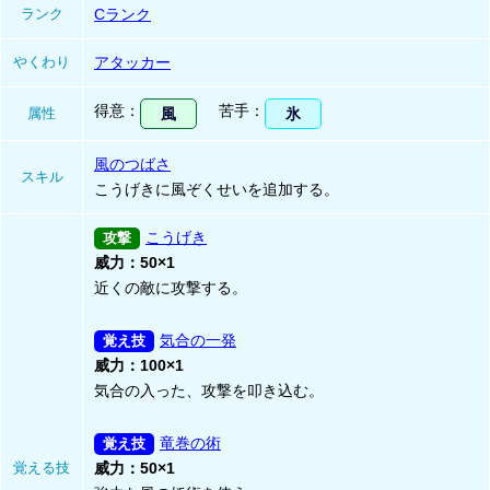
ランク
Cランク
やくわり
アタッカー
得意
苦手
属性
風
氷
風のつばさ
スキル
こうげきに風ぞくせいを追加する。
こうげき
威力：50×1
近くの敵に攻撃する。
気合の一発
威力：100×1
気合の入った、攻撃を叩き込む。
竜巻の術
覚える技
威力：50×1