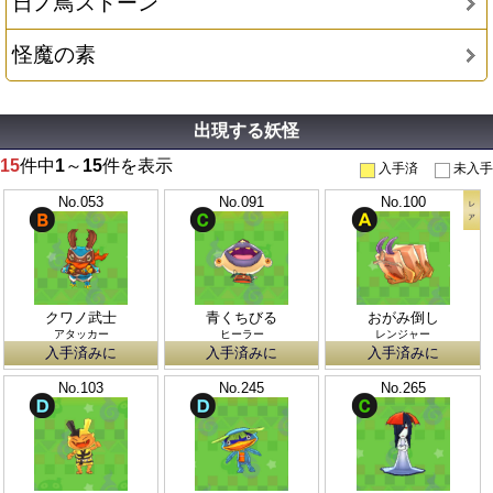
日ノ鳥ストーン
怪魔の素
出現する妖怪
15
件中
1
～
15
件を表示
入手済
未入手
No.053
No.091
No.100
クワノ武士
青くちびる
おがみ倒し
アタッカー
ヒーラー
レンジャー
入手済みに
入手済みに
入手済みに
No.103
No.245
No.265