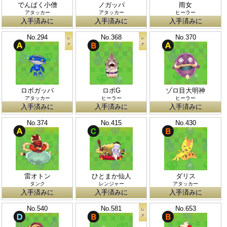
でんぱく小僧
ノガッパ
雨女
アタッカー
アタッカー
ヒーラー
入手済みに
入手済みに
入手済みに
No.294
No.368
No.370
ロボガッパ
ロボG
ゾロ目大明神
アタッカー
ヒーラー
ヒーラー
入手済みに
入手済みに
入手済みに
No.374
No.415
No.430
雷オトン
ひとまか仙人
ダリス
タンク
レンジャー
アタッカー
入手済みに
入手済みに
入手済みに
No.540
No.581
No.653