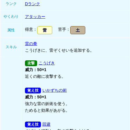
ランク
Dランク
やくわり
アタッカー
得意
苦手
属性
雷
土
雷の拳
スキル
こうげきに、雷ぞくせいを追加する。
こうげき
威力：50×1
近くの敵に攻撃する。
いかずちの術
威力：50×1
強力な雷の妖術を使う。
ためると効果があがる。
回避