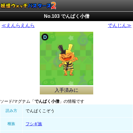
No.103 でんぱく小僧
≪えんらえんら
でんじん≫
入手済みに
ソード/マグナム「
でんぱく小僧
」の情報です
読み方
でんぱくこぞう
種族
フシギ族