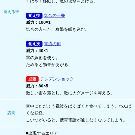
すばやく移動し、敵の攻撃をよける。
覚える技
気合の一発
威力：100×1
気合の入った、攻撃を叩き込む。
電流の術
威力：40×1
雷の妖術を使う。
ためると効果があがる。
デンデンショック
威力：80×5
激しい雷を落とし、敵に大ダメージを与える。
空中にただよう電波をぱくぱくと食べてしまう、わんぱ
説明
くな妖怪。
こいつがいると、携帯電話が通じなくなってしまう。
■出現するエリア