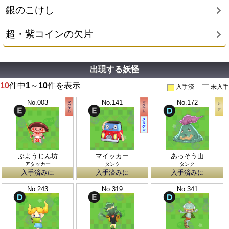
銀のこけし
超・紫コインの欠片
出現する妖怪
10
件中
1
～
10
件を表示
入手済
未入手
No.003
No.141
No.172
ぶようじん坊
マイッカー
あっそう山
アタッカー
タンク
タンク
入手済みに
入手済みに
入手済みに
No.243
No.319
No.341