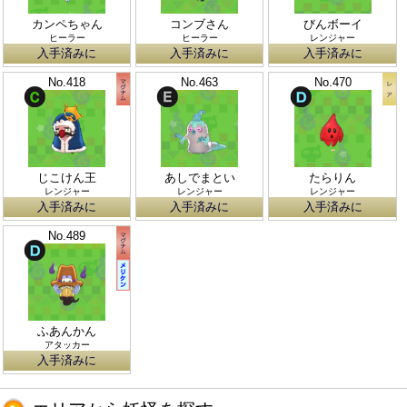
カンペちゃん
コンブさん
びんボーイ
ヒーラー
ヒーラー
レンジャー
入手済みに
入手済みに
入手済みに
No.418
No.463
No.470
じこけん王
あしでまとい
たらりん
レンジャー
レンジャー
レンジャー
入手済みに
入手済みに
入手済みに
No.489
ふあんかん
アタッカー
入手済みに