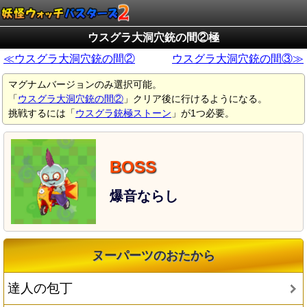
ウスグラ大洞穴銃の間②極
≪ウスグラ大洞穴銃の間②
ウスグラ大洞穴銃の間③≫
マグナムバージョンのみ選択可能。
「
ウスグラ大洞穴銃の間②
」クリア後に行けるようになる。
挑戦するには「
ウスグラ銃極ストーン
」が1つ必要。
爆音ならし
ヌーパーツのおたから
達人の包丁