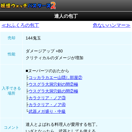
達人の包丁
≪おふくろの包丁
危ないハンマー≫
売却
144鬼玉
ダメージアップ +80
性能
クリティカルのダメージが増加
■ヌーパーツのおたから
コッカラカエー山隠し部屋②
ウスグラ大洞穴剣の間②極
入手できる
ウスグラ大洞穴銃の間②極
場所
カラクリア・ノア③
カラクリア・ノア④
武器メガ盛り・中級
達人とよばれる料理人が愛用する包丁。
コメント
いざとなったら、武器としても使える。