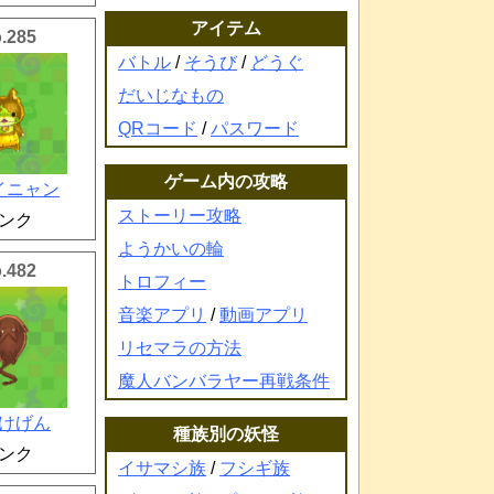
アイテム
.285
バトル
/
そうび
/
どうぐ
だいじなもの
QRコード
/
パスワード
ゲーム内の攻略
イニャン
ストーリー攻略
ンク
ようかいの輪
.482
トロフィー
音楽アプリ
/
動画アプリ
リセマラの方法
魔人バンバラヤー再戦条件
けげん
種族別の妖怪
ンク
イサマシ族
/
フシギ族