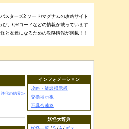
バスターズ2 ソード/マグナムの攻略サイト
うび、QRコードなどの情報が載っています
妖怪と友達になるための攻略情報が満載！！
インフォメーション
攻略・雑談掲示板
浄化の結界
交換掲示板
不具合連絡
妖怪大辞典
妖怪一覧
/
S
/
A
/
ボス