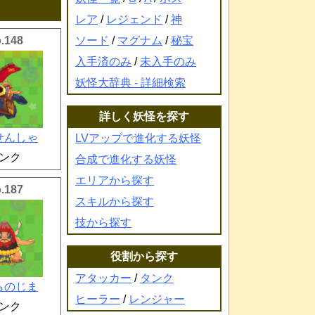
レア
/
レジェンド
/
神
.148
ソード
/
マグナム
/
秘宝
入手済のみ
/
未入手のみ
妖怪大辞典 - 詳細検索
詳しく妖怪を探す
せんしゃ
LVアップで進化する妖怪
ンク
合成で進化する妖怪
エリアから探す
.187
スキルから探す
技から探す
役割から探す
アタッカー
/
タンク
らのじま
ヒーラー
/
レンジャー
ンク