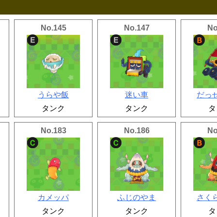
No.145
No.147
No
うらや飯
迷い車
だっ
タンク
タンク
タ
No.183
No.186
No
カメッパ
ふじのやま
さく
タンク
タンク
タ