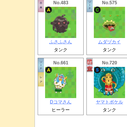
No.483
No.575
ふさふさん
ムダヅカイ
タンク
タンク
No.661
No.720
Dコマさん
ヤマトボケル
ヒーラー
タンク