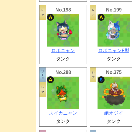
No.198
No.199
ロボニャン
ロボニャンF型
タンク
タンク
No.288
No.375
スイカニャン
絶オジイ
タンク
タンク