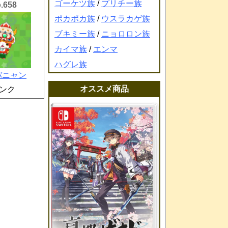
ゴーケツ族
/
プリチー族
.658
ポカポカ族
/
ウスラカゲ族
ブキミー族
/
ニョロロン族
カイマ族
/
エンマ
ハグレ族
バニャン
オススメ商品
ンク