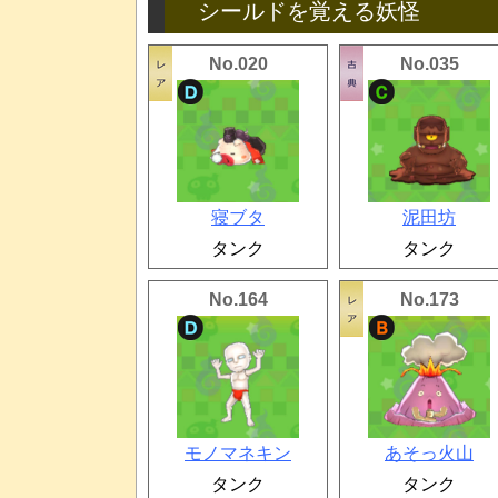
シールドを覚える妖怪
No.020
No.035
寝ブタ
泥田坊
タンク
タンク
No.164
No.173
モノマネキン
あそっ火山
タンク
タンク