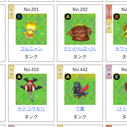
No.201
No.202
No
ゴルニャン
だいだらぼっち
キウ
タンク
タンク
タ
No.410
No.442
No
ヤドコウモリ
ウ魔
けう
タンク
タンク
タ