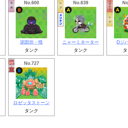
No.600
No.639
No
泥田坊・怪
ニャーミネーター
Dジ
タンク
タンク
タ
No.727
ロゼッタストーン
タンク