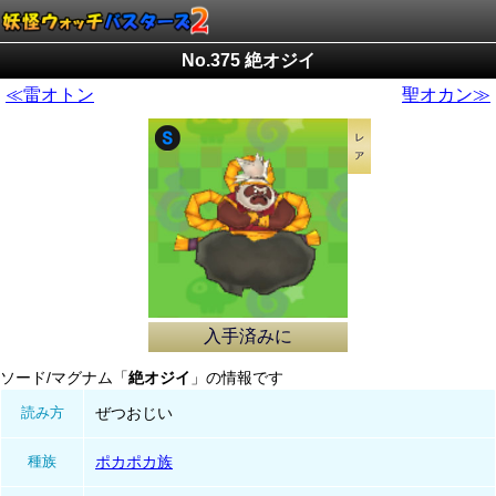
No.375 絶オジイ
≪雷オトン
聖オカン≫
入手済みに
ソード/マグナム「
絶オジイ
」の情報です
読み方
ぜつおじい
種族
ポカポカ族