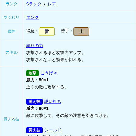
ランク
Sランク
レア
やくわり
タンク
得意
苦手
属性
雷
土
怒りの力
スキル
攻撃されるほど攻撃力アップ。
攻撃されないと効果が切れる。
こうげき
威力：50×1
近くの敵に攻撃する。
誘い打ち
威力：80×1
敵に攻撃して、その敵の注意を引きつける。
覚える技
シールド