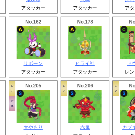
アタッカー
アタッカー
アタ
No.162
No.178
No
リボーン
ヒライ神
ド
アタッカー
アタッカー
レン
No.205
No.206
No
大やもり
赤鬼
カブ