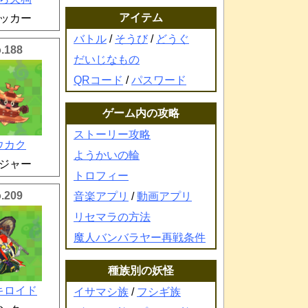
アイテム
ッカー
バトル
/
そうび
/
どうぐ
.188
だいじなもの
QRコード
/
パスワード
ゲーム内の攻略
ストーリー攻略
ウカク
ようかいの輪
ジャー
トロフィー
.209
音楽アプリ
/
動画アプリ
リセマラの方法
魔人バンバラヤー再戦条件
種族別の妖怪
キロイド
イサマシ族
/
フシギ族