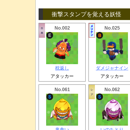
衝撃スタンプを覚える妖怪
No.002
No.025
枕返し
ダメジャナイン
アタッカー
アタッカー
No.061
No.062
鬼食い
いのちとり