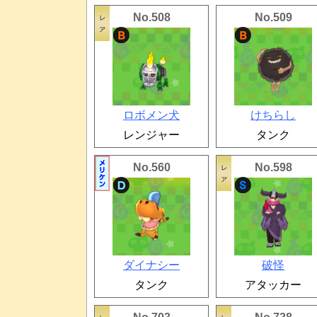
No.508
No.509
ロボメン犬
けちらし
レンジャー
タンク
No.560
No.598
ダイナシー
破怪
タンク
アタッカー