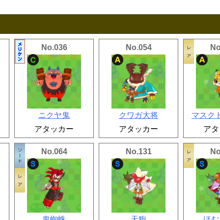
No.036
No.054
No
ニクヤ鬼
クワガ大将
マスク
アタッカー
アタッカー
アタ
No.064
No.131
No
鬼蜘蛛
天狗
ほむ