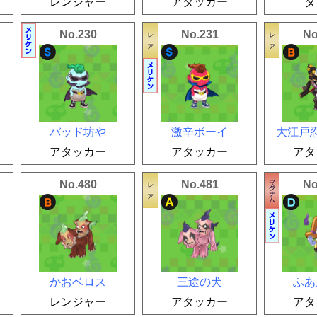
レンジャー
アタッカー
タ
No.230
No.231
No
バッド坊や
激辛ボーイ
大江戸
アタッカー
アタッカー
アタ
No.480
No.481
No
かおベロス
三途の犬
ふあ
レンジャー
アタッカー
アタ