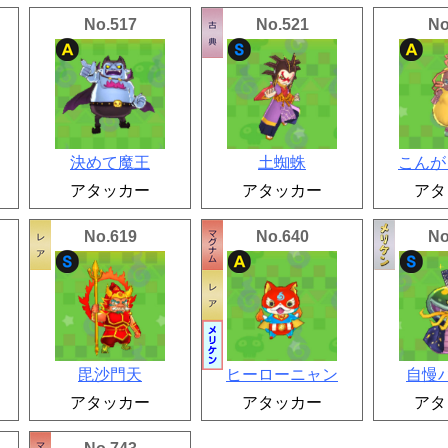
No.517
No.521
No
決めて魔王
土蜘蛛
こんが
アタッカー
アタッカー
アタ
No.619
No.640
No
毘沙門天
ヒーローニャン
自慢
アタッカー
アタッカー
アタ