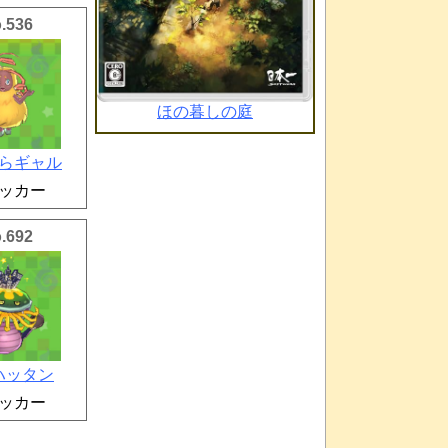
.536
ほの暮しの庭
らギャル
ッカー
.692
ハッタン
ッカー