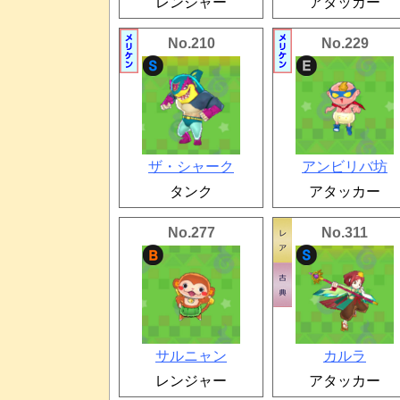
レンジャー
アタッカー
No.210
No.229
ザ・シャーク
アンビリバ坊
タンク
アタッカー
No.277
No.311
サルニャン
カルラ
レンジャー
アタッカー