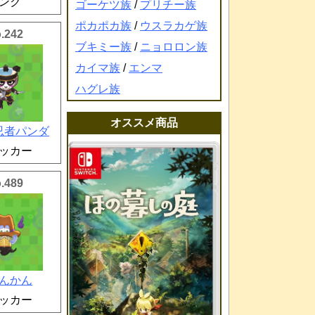
ンク
ゴーケツ族
/
プリチー族
ポカポカ族
/
ウスラカゲ族
.242
ブキミー族
/
ニョロロン族
カイマ族
/
エンマ
ハグレ族
オススメ商品
忍者パンダ
ッカー
.489
んかん
ッカー