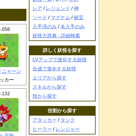
レア
/
レジェンド
/
神
ソード
/
マグナム
/
秘宝
入手済のみ
/
未入手のみ
.056
妖怪大辞典 - 詳細検索
詳しく妖怪を探す
LVアップで進化する妖怪
合成で進化する妖怪
ドニャーン
エリアから探す
ッカー
スキルから探す
.132
技から探す
役割から探す
アタッカー
/
タンク
ヒーラー
/
レンジャー
ら天狗