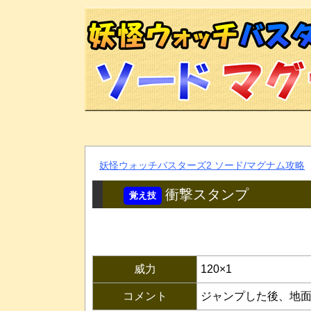
妖怪ウォッチバスターズ2 ソード/マグナム攻略
衝撃スタンプ
威力
120×1
コメント
ジャンプした後、地