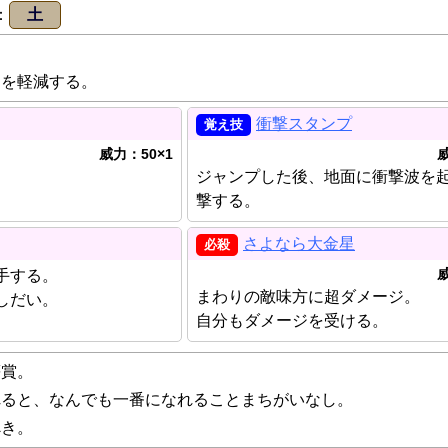
土
ジを軽減する。
衝撃スタンプ
威力：50×1
威
。
ジャンプした後、地面に衝撃波を
撃する。
さよなら大金星
威
手する。
まわりの敵味方に超ダメージ。
しだい。
自分もダメージを受ける。
等賞。
れると、なんでも一番になれることまちがいなし。
べき。