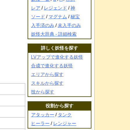
レア
/
レジェンド
/
神
ソード
/
マグナム
/
秘宝
入手済のみ
/
未入手のみ
妖怪大辞典 - 詳細検索
詳しく妖怪を探す
LVアップで進化する妖怪
合成で進化する妖怪
エリアから探す
スキルから探す
技から探す
役割から探す
アタッカー
/
タンク
ヒーラー
/
レンジャー