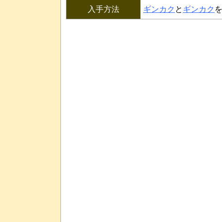
入手方法
ギンカク
と
ギンカク