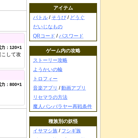
アイテム
バトル
/
そうび
/
どうぐ
だいじなもの
QRコード
/
パスワード
力：120×1
ゲーム内の攻略
起こして攻
ストーリー攻略
ようかいの輪
トロフィー
力：800×1
音楽アプリ
/
動画アプリ
リセマラの方法
魔人バンバラヤー再戦条件
種族別の妖怪
イサマシ族
/
フシギ族