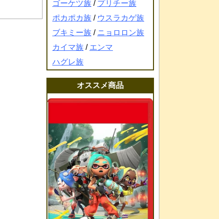
ゴーケツ族
/
プリチー族
ポカポカ族
/
ウスラカゲ族
ブキミー族
/
ニョロロン族
カイマ族
/
エンマ
ハグレ族
オススメ商品