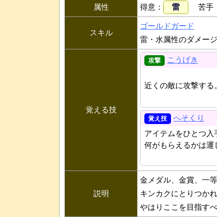
属性
得意
雷
苦手
ゴールドガード
スキル
雷・水属性のダメー
こうげき
近くの敵に攻撃する
覚える技
へそくり
アイテムをひとつ入
何がもらえるかは運
金メダル、金賞、一
説明
キンカクにとりつか
やはりここを目指す