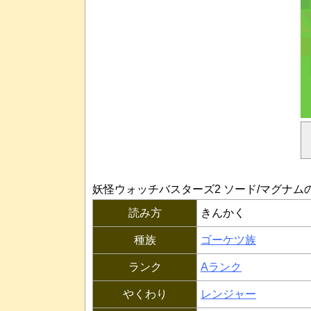
妖怪ウォッチバスターズ2 ソード/マグナム
読み方
きんかく
種族
ゴーケツ族
ランク
Aランク
やくわり
レンジャー