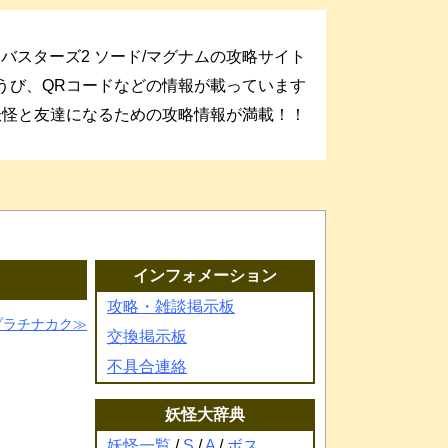
バスターズ2 ソード/マグナムの攻略サイト
うび、QRコードなどの情報が載っています
妖怪と友達になるための攻略情報が満載！！
インフォメーション
攻略・雑談掲示板
プラチナカク
交換掲示板
不具合連絡
妖怪大辞典
妖怪一覧
/
S
/
A
/
ボス