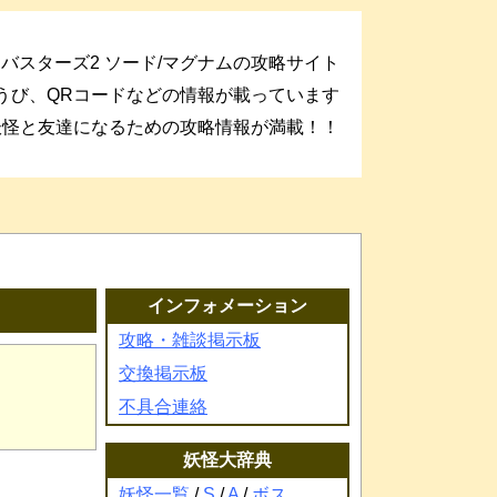
バスターズ2 ソード/マグナムの攻略サイト
うび、QRコードなどの情報が載っています
妖怪と友達になるための攻略情報が満載！！
インフォメーション
攻略・雑談掲示板
交換掲示板
不具合連絡
妖怪大辞典
妖怪一覧
/
S
/
A
/
ボス