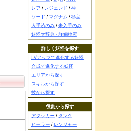
レア
/
レジェンド
/
神
ソード
/
マグナム
/
秘宝
入手済のみ
/
未入手のみ
妖怪大辞典 - 詳細検索
詳しく妖怪を探す
LVアップで進化する妖怪
合成で進化する妖怪
エリアから探す
た
スキルから探す
技から探す
役割から探す
アタッカー
/
タンク
ヒーラー
/
レンジャー