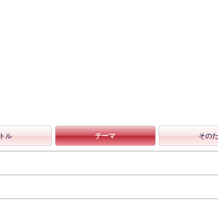
トル
テーマ
その