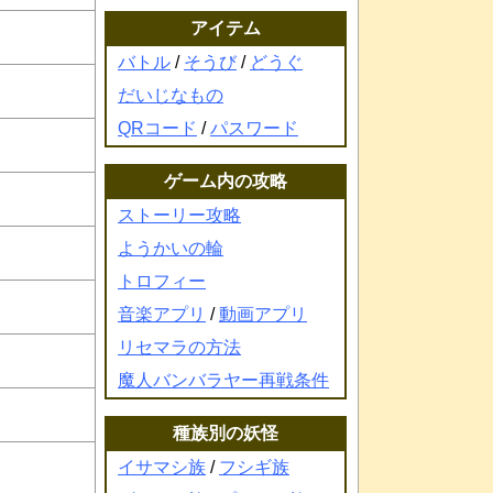
アイテム
バトル
/
そうび
/
どうぐ
だいじなもの
QRコード
/
パスワード
ゲーム内の攻略
ストーリー攻略
ようかいの輪
トロフィー
音楽アプリ
/
動画アプリ
リセマラの方法
魔人バンバラヤー再戦条件
種族別の妖怪
イサマシ族
/
フシギ族