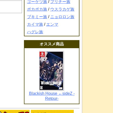
ゴーケツ族
/
プリチー族
ポカポカ族
/
ウスラカゲ族
ブキミー族
/
ニョロロン族
カイマ族
/
エンマ
ハグレ族
オススメ商品
Blackish House ←sideZ -
Retour-