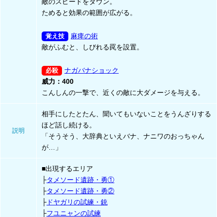
敵のスピードをダウン。
ためると効果の範囲が広がる。
麻痺の術
敵がふむと、しびれる罠を設置。
ナガバナショック
威力：400
こんしんの一撃で、近くの敵に大ダメージを与える。
相手にしたとたん、聞いてもいないことをうんざりする
ほど話し続ける。
説明
「そうそう、大辞典といえバナ、ナニワのおっちゃん
が…」
■出現するエリア
├
タメソード遺跡・勇①
├
タメソード遺跡・勇②
├
ドヤガリの試練・銃
├
フユニャンの試練