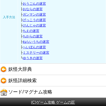
├
おうごんの迷宮
├
おならの迷宮
├
ガンマンの迷宮
入手方法
├
げっこうの迷宮
├
けんじゃの迷宮
├
ちえの迷宮
├
ちからの迷宮
├
ねらいうちの迷宮
├
へいぼんの迷宮
├
ミステリーの迷宮
└
ゆうきの迷宮
妖怪大辞典
妖怪詳細検索
ソード/マグナム攻略
(C)ゲーム攻略 ゲームの匠