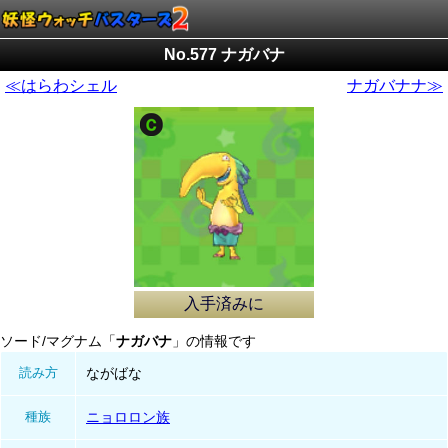
No.577 ナガバナ
≪はらわシェル
ナガバナナ≫
入手済みに
ソード/マグナム「
ナガバナ
」の情報です
読み方
ながばな
種族
ニョロロン族