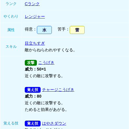
ランク
Cランク
やくわり
レンジャー
得意
苦手
属性
水
雷
目立ちすぎ
スキル
敵からねらわれやすくなる。
こうげき
威力：50×1
近くの敵に攻撃する。
チャージこうげき
威力：80
近くの敵に攻撃する。
ためると効果があがる。
覚える技
はやさダウン