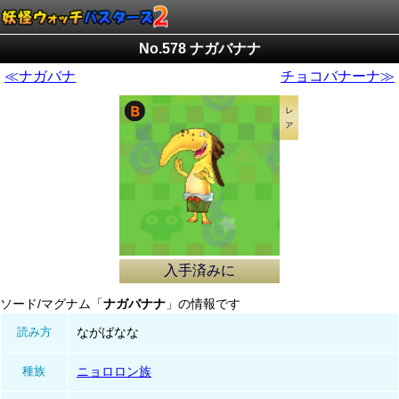
No.578 ナガバナナ
≪ナガバナ
チョコバナーナ≫
入手済みに
ソード/マグナム「
ナガバナナ
」の情報です
読み方
ながばなな
種族
ニョロロン族