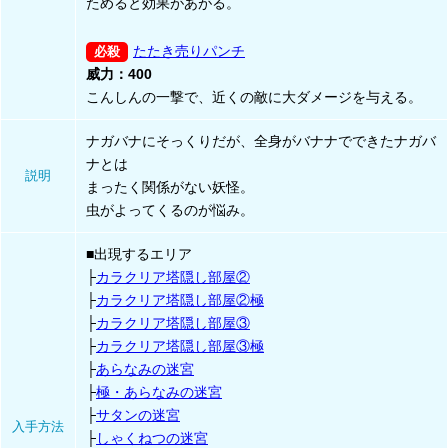
ためると効果があがる。
たたき売りパンチ
威力：400
こんしんの一撃で、近くの敵に大ダメージを与える。
ナガバナにそっくりだが、全身がバナナでできたナガバ
ナとは
説明
まったく関係がない妖怪。
虫がよってくるのが悩み。
■出現するエリア
├
カラクリア塔隠し部屋②
├
カラクリア塔隠し部屋②極
├
カラクリア塔隠し部屋③
├
カラクリア塔隠し部屋③極
├
あらなみの迷宮
├
極・あらなみの迷宮
├
サタンの迷宮
入手方法
├
しゃくねつの迷宮