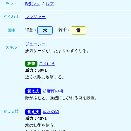
ランク
Bランク
レア
やくわり
レンジャー
得意
苦手
属性
水
雷
ジューシー
スキル
妖気ゲージが、たまりやすくなる。
こうげき
威力：50×1
近くの敵に攻撃する。
超麻痺の術
敵がふむと、強烈にしびれる罠を設置。
覚える技
放水の術
威力：40×1
水の妖術を使う。